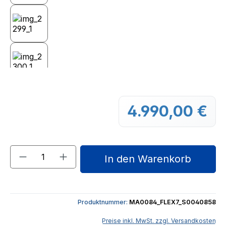
4.990,00 €
Regu
Produkt Anzahl: Gib den gewünschten We
In den Warenkorb
Produktnummer:
MA0084_FLEX7_S0040858
Preise inkl. MwSt. zzgl. Versandkosten