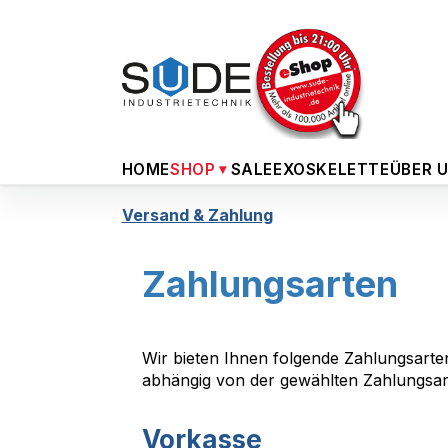
m Hauptinhalt springen
Zur Suche springen
Zur Hauptnavigation springen
HOME
SHOP
SALE
EXOSKELETTE
ÜBER 
Versand & Zahlung
Zahlungsarten
Wir bieten Ihnen folgende Zahlungsarten 
abhängig von der gewählten Zahlungsar
Vorkasse