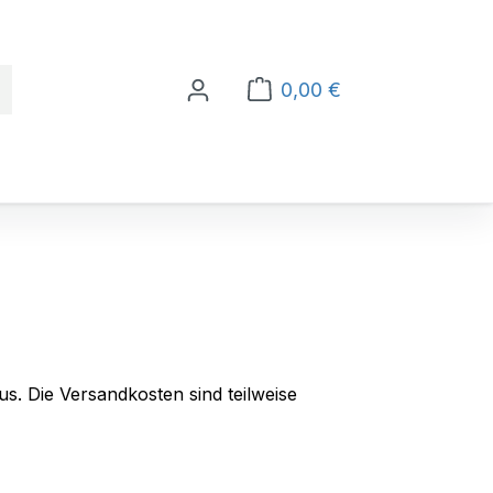
0,00 €
Warenkorb enthält 0 Po
us. Die Versandkosten sind teilweise