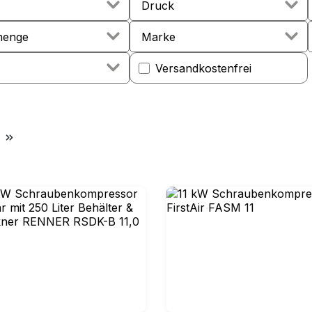
Druck
menge
Marke
Filter hinzufügen: Versandkos
Versandkostenfrei
att