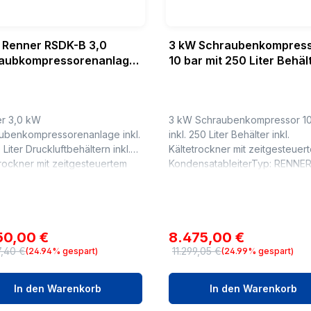
 Renner RSDK-B 3,0
3 kW Schraubenkompres
aubkompressorenanlage
10 bar mit 250 Liter Behäl
0 Liter Behälter 7,5 bar
Trockner RENNER RSDK-B
r 3,0 kW
3 kW Schraubenkompressor 10
ubenkompressorenanlage inkl.
inkl. 250 Liter Behälter inkl.
 Liter Druckluftbehältern inkl.
Kältetrockner mit zeitgesteuer
trockner mit zeitgesteuertem
KondensatableiterTyp: RENNE
nsatableiterTyp: Renner
RSDK-B 3,0 / 250Druck: 10
B 3,0 - 2x90 Betriebsdruck:
barLiefermenge: 0,38
bar L...
m³/minNennleistung: 3,0 kW ...
aufspreis:
Verkaufspreis:
50,00 €
8.475,00 €
7,40 €
11.299,05 €
(24.94% gespart)
(24.99% gespart)
ärer Preis:
Regulärer Preis:
In den Warenkorb
In den Warenkorb