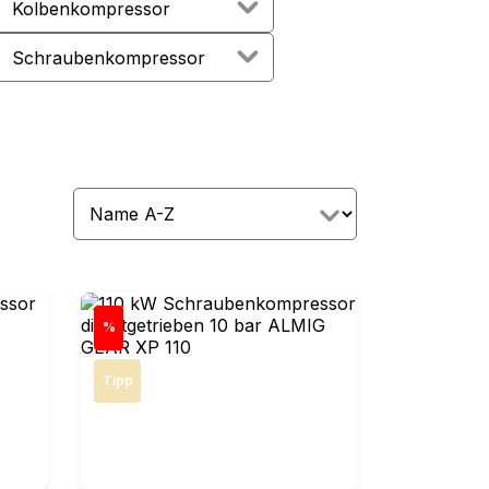
Kolbenkompressor
Schraubenkompressor
tenfrei
Rabatt
%
Tipp