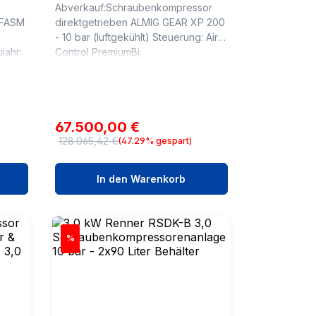
Abverkauf:Schraubenkompressor
 FASM
direktgetrieben ALMIG GEAR XP 200
- 10 bar (luftgekühlt) Steuerung: Air
Control PremiumBj.
2025Betriebsstunden: 0
(ue) :
BhTechnische Daten Typ : GEAR XP
200Betriebsüberdruck : ...
Verkaufspreis:
67.500,00 €
128.065,42 €
(47.29% gespart)
Regulärer Preis:
In den Warenkorb
Rabatt
%