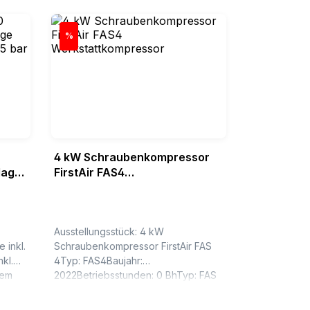
Rabatt
%
4 kW Schraubenkompressor
lage
FirstAir FAS4
7,5
Werkstattkompressor
Ausstellungsstück: 4 kW
 inkl.
Schraubenkompressor FirstAir FAS
nkl.
4Typ: FAS4Baujahr:
tem
2022Betriebsstunden: 0 BhTyp: FAS
4 Betriebsüberdruck : 10
ck:
bar(ue)Liefermenge bei 10 bar (ue) :