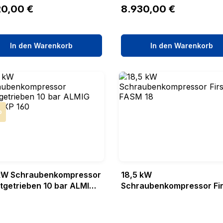
ärer Preis:
Regulärer Preis:
20,00 €
8.930,00 €
In den Warenkorb
In den Warenkorb
att
p
kW Schraubenkompressor
18,5 kW
ktgetrieben 10 bar ALMIG
Schraubenkompressor Fir
 XP 160
FASM 18