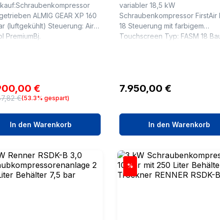
kauf:Schraubenkompressor
variabler 18,5 kW
tgetrieben ALMIG GEAR XP 160
Schraubenkompressor FirstAir
ar (luftgekühlt) Steuerung: Air
18 Steuerung mit farbigem
ol PremiumBj.
Touchscreen Typ: FASM 18 Baujahr:
etriebsstunden: 0
2025 Betriebsdrücke : 5 bis 13bar
hnische Daten Typ : GEAR XP
bar(ue) Liefermenge bei 5 bar 
riebsüberdruck : ...
1,48 bis...
aufspreis:
Regulärer Preis:
900,00 €
7.950,00 €
87,82 €
(53.3% gespart)
ärer Preis:
In den Warenkorb
In den Warenkorb
att
Rabatt
%