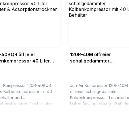
-40BQR ölfreier
120R-40M ölfreier
enkompressor 40 Liter
schallgedämmter
lter &
Kolbenkompressor mit 40 
rptionstrockner
Behälter
ir Kompressor 120R-40BQ3
Jun-Air Kompressor 120R-40M
ier Kolbenkompressor mit 40
ölfreier, schallgedämmter
Behälter und
Kolbenkompressor Technische
onstrockner Technische
Daten Ansaugleistung - 340 l/min
min
Lieferleistung - 118 l/min bei 8 
leistung - 138 l/min bei 8 bar L...
Lautstärke - 69 dB(A) Druckbehä