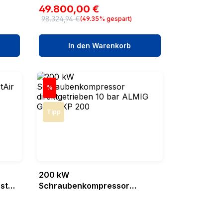
Verkaufspreis:
49.800,00 €
98.324,94 €
(49.35% gespart)
Regulärer Preis:
In den Warenkorb
Rabatt
%
Tipp
200 kW
stAir
Schraubenkompressor
direktgetrieben 10 bar ALMIG
GEAR XP 200