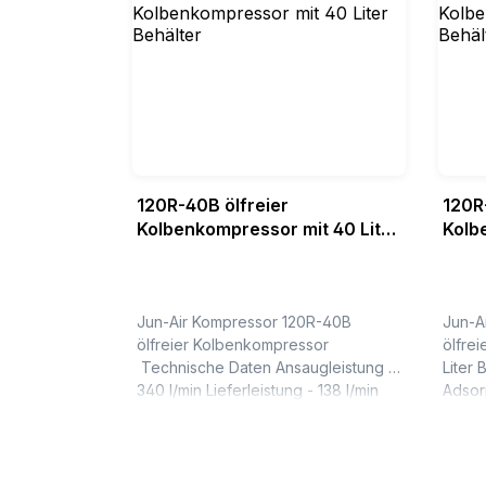
120R-40B ölfreier
120R
Kolbenkompressor mit 40 Liter
Kolb
Behälter
Behä
Adso
Jun-Air Kompressor 120R-40B
Jun-A
ölfreier Kolbenkompressor
ölfre
Technische Daten Ansaugleistung -
Liter 
340 l/min Lieferleistung - 138 l/min
Adsorpti
bei 8 bar Lautstärke - 79 dB(A)
Daten Ansaugleistung - 340 l/
Druckbehältervolumen - 4...
Liefer