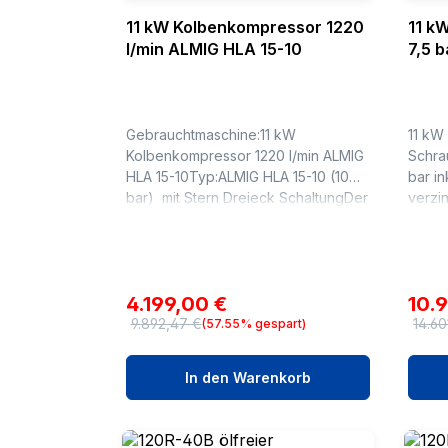
11 kW Kolbenkompressor 1220
11 k
l/min ALMIG HLA 15-10
7,5 b
Troc
Gebrauchtmaschine:11 kW
11 kW
Kolbenkompressor 1220 l/min ALMIG
Schra
HLA 15-10Typ:ALMIG HLA 15-10 (10
bar in
bar) mit Stern Dreieck SchaltungDer
verzin
Kompressor hat 448 Betriebsstunde
zeitg
und ist sofort verfügbar.3
RENNE
ZylinderDru...
250Li
7,5 ba
Verkaufspreis:
Verk
4.199,00 €
10.
9.892,47 €
14.60
(57.55% gespart)
Regulärer Preis:
Regul
In den Warenkorb