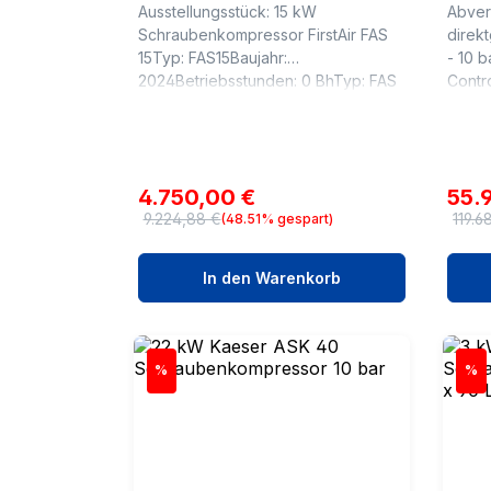
Ausstellungsstück: 15 kW
Abver
Schraubenkompressor FirstAir FAS
direk
15Typ: FAS15Baujahr:
- 10 b
2024Betriebsstunden: 0 BhTyp: FAS
Contr
15 Betriebsueberdruck : 10
2025B
bar(ue)Liefermenge bei 10 bar (ue) :
BhTec
1,98 m³/minInstallierte...
160Bet
Verkaufspreis:
Verk
4.750,00 €
55.
9.224,88 €
119.6
(48.51% gespart)
Regulärer Preis:
Regul
In den Warenkorb
Rabatt
Rab
%
%