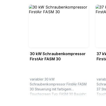
30 kW Schraubenkompressor
37 k
FirstAir FASM 30
Firs
variabler 30 kW
varia
Schraubenkompressor FirstAir FASM
Schra
30 Steuerung mit farbigem
37 St
Touchscreen Typ: FASM 30 Baujahr:
Touchscreen Ty
2025 Betriebsdrücke : 5 bis 13bar
2025 Betriebsdrücke : 5 bis 13bar
bar(ue) Liefermenge bei 5 bar (ue) :
bar(u