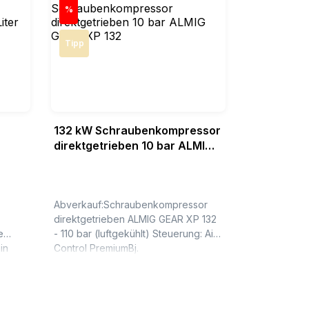
Rabatt
%
Tipp
132 kW Schraubenkompressor
direktgetrieben 10 bar ALMIG
Liter
GEAR XP 132
Abverkauf:Schraubenkompressor
direktgetrieben ALMIG GEAR XP 132
- 110 bar (luftgekühlt) Steuerung: Air
Control PremiumBj.
bar
2025Betriebsstunden: 0
l...
BhTechnische Daten Typ : GEAR XP
132Betriebsüberdruck :...