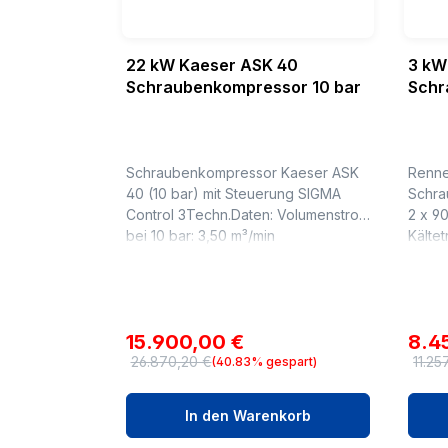
22 kW Kaeser ASK 40
3 kW
Schraubenkompressor 10 bar
Schr
2 x 9
Schraubenkompressor Kaeser ASK
Renne
40 (10 bar) mit Steuerung SIGMA
Schra
Control 3Techn.Daten: Volumenstrom
2 x 90
bei 10 bar: 3,50 m³/min
Kälte
Motorleistung: 22,0 kW Elektrischer
Konde
Anschluss: 400 V / 3 / 50 Hz
RSDK-
Absicherung: ...
7,5 
Verkaufspreis:
Verk
15.900,00 €
8.4
26.870,20 €
11.25
(40.83% gespart)
Regulärer Preis:
Regul
In den Warenkorb