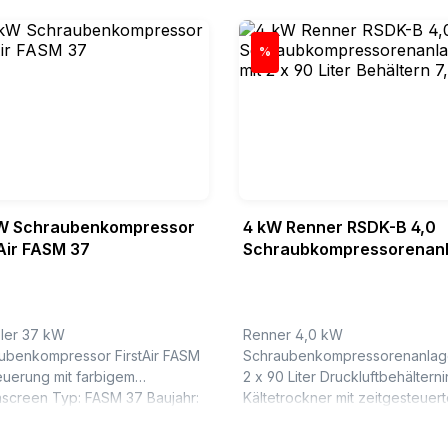
Rabatt
%
W Schraubenkompressor
4 kW Renner RSDK-B 4,0
tAir FASM 37
Schraubkompressorenan
mit 2 x 90 Liter Behältern 
bar
bler 37 kW
Renner 4,0 kW
ubenkompressor FirstAir FASM
Schraubenkompressorenanlage
euerung mit farbigem
2 x 90 Liter Druckluftbehälterni
p: FASM 37 Baujahr:
Kältetrockner mit zeitgesteuer
KondensatableiterTyp: Renner
e) Liefermenge bei 5 bar (ue) :
RSDK-B 4,0 - 2x90 Betriebsdru