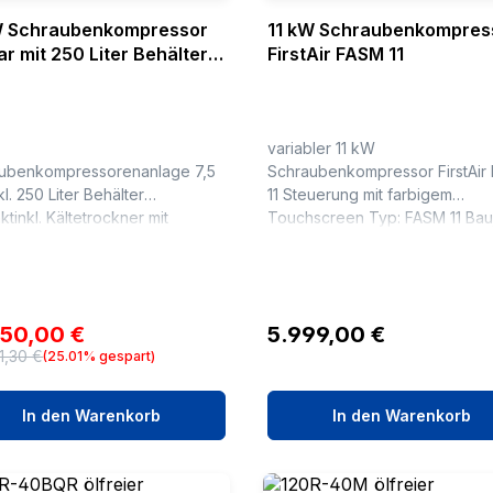
W Schraubenkompressor
11 kW Schraubenkompres
ar mit 250 Liter Behälter &
FirstAir FASM 11
kner RENNER RSDK-B 11,0
variabler 11 kW
ubenkompressorenanlage 7,5
Schraubenkompressor FirstAir
kl. 250 Liter Behälter
11 Steuerung mit farbigem
ktinkl. Kältetrockner mit
Touchscreen Typ: FASM 11 Baujahr:
esteuertem AbleiterTyp:
2025 Betriebsdrücke : 5 bis 13bar
R RSDK-B 11,0 /
bar(ue) Liefermenge bei 5 bar 
efermenge: 1,57 m³/minDruck:
0,78 bis 1...
r Nennleist...
aufspreis:
Regulärer Preis:
950,00 €
5.999,00 €
1,30 €
(25.01% gespart)
ärer Preis:
In den Warenkorb
In den Warenkorb