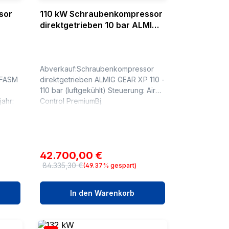
sor
110 kW Schraubenkompressor
direktgetrieben 10 bar ALMIG
GEAR XP 110
Abverkauf:Schraubenkompressor
 FASM
direktgetrieben ALMIG GEAR XP 110 -
110 bar (luftgekühlt) Steuerung: Air
Control PremiumBj.
2025Betriebsstunden: 0
(ue) :
BhTechnische Daten Typ : GEAR XP
110Betriebsüberdruck :...
Verkaufspreis:
42.700,00 €
84.335,30 €
(49.37% gespart)
Regulärer Preis:
In den Warenkorb