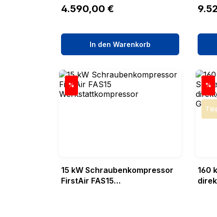
Regulärer Preis:
Regul
4.590,00 €
9.5
In den Warenkorb
Rabatt
Rab
%
%
Tip
15 kW Schraubenkompressor
160 
FirstAir FAS15
dire
Werkstattkompressor
GEAR