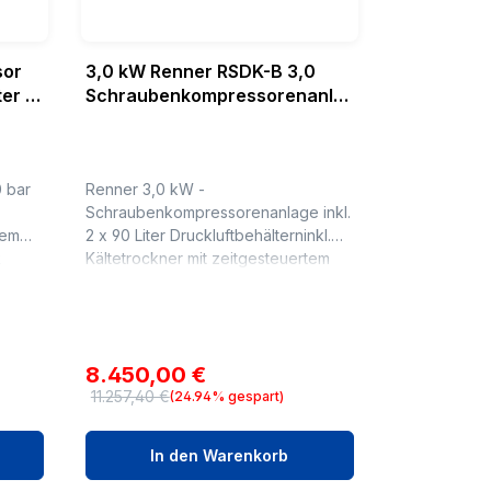
sor
3,0 kW Renner RSDK-B 3,0
ter &
Schraubenkompressorenanla
 3,0
ge 10 bar - 2x90 Liter Behälter
 bar
Renner 3,0 kW -
Schraubenkompressorenanlage inkl.
tem
2 x 90 Liter Druckluftbehälterninkl.
R
Kältetrockner mit zeitgesteuertem
KondensatableiterTyp: Renner
RSDK-B 3,0 - 2x90 Betriebsdruck: 10
bar L...
Verkaufspreis:
8.450,00 €
11.257,40 €
(24.94% gespart)
Regulärer Preis:
In den Warenkorb