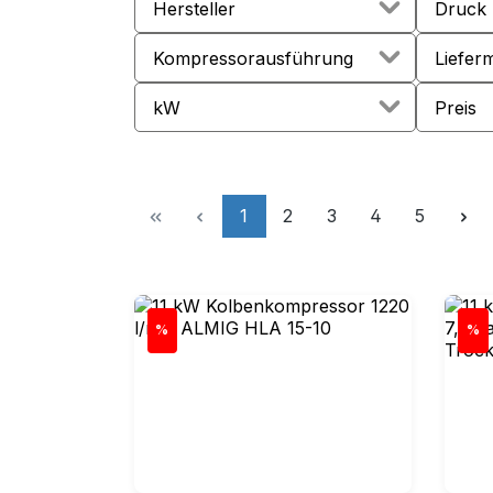
Hersteller
Druck
Kompressorausführung
Liefer
kW
Preis
Seite
Seite
Seite
Seite
Seite
1
2
3
4
5
Rabatt
Rab
%
%