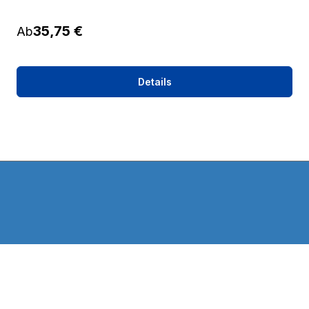
Regulärer Preis:
35,75 €
Ab
Details