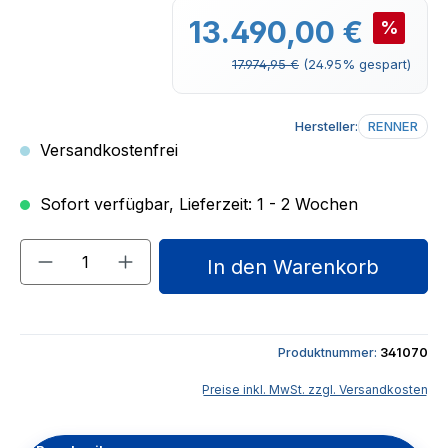
Verkaufspreis:
13.490,00 €
%
Regulärer Preis:
17.974,95 €
(24.95% gespart)
Hersteller:
RENNER
Versandkostenfrei
Sofort verfügbar, Lieferzeit: 1 - 2 Wochen
Produkt Anzahl: Gib den gewünschten We
In den Warenkorb
Produktnummer:
341070
Preise inkl. MwSt. zzgl. Versandkosten