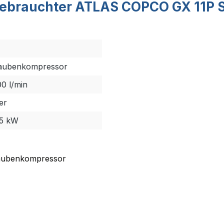
gebrauchter ATLAS COPCO GX 11P
aubenkompressor
00 l/min
er
,5 kW
aubenkompressor