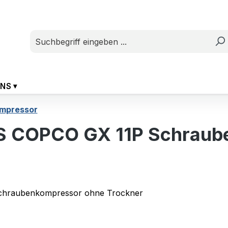
UNS
mpressor
S COPCO GX 11P Schraub