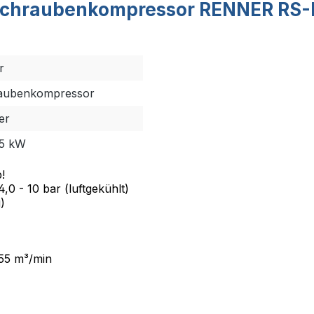
Schraubenkompressor RENNER RS-PR
r
aubenkompressor
er
,5 kW
!
- 10 bar (luftgekühlt)
)
,55 m³/min