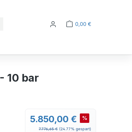
0,00 €
Warenkorb enthält 0 Po
 10 bar
Verkaufspreis:
5.850,00 €
%
Regulärer Preis:
7.776,65 €
(24.77% gespart)