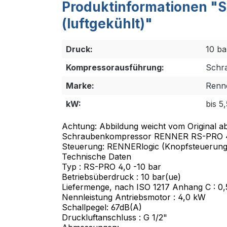
Produktinformationen "
(luftgekühlt)"
Druck:
10 ba
Kompressorausführung:
Schr
Marke:
Renn
kW:
bis 5
Achtung: Abbildung weicht vom Original ab
Schraubenkompressor RENNER RS-PRO 4,0 
Steuerung: RENNERlogic (Knopfsteuerung
Technische Daten
Typ : RS-PRO 4,0 -10 bar
Betriebsüberdruck : 10 bar(ue)
Liefermenge, nach ISO 1217 Anhang C : 0
Nennleistung Antriebsmotor : 4,0 kW
Schallpegel: 67dB(A)
Druckluftanschluss : G 1/2"