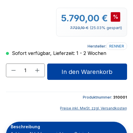
Verkaufspreis:
5.790,00 €
%
Regulärer Preis:
7.723,10 €
(25.03% gespart)
Hersteller:
RENNER
Sofort verfügbar, Lieferzeit: 1 - 2 Wochen
Produkt Anzahl: Gib den gewünschten We
In den Warenkorb
Produktnummer:
310001
Preise inkl. MwSt. zzgl. Versandkosten
Beschreibung