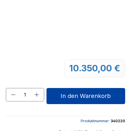
10.350,00 €
Regu
Produkt Anzahl: Gib den gewünschten We
In den Warenkorb
Produktnummer:
340220