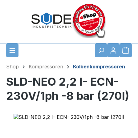
Zum Hauptinhalt springen
Waren
Shop
Kompressoren
Kolbenkompressoren
SLD-NEO 2,2 I- ECN-
230V/1ph -8 bar (270l)
Bildergalerie überspringen