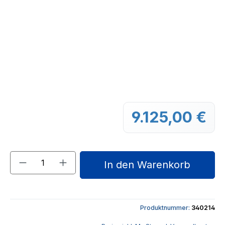
9.125,00 €
Regu
Produkt Anzahl: Gib den gewünschten We
In den Warenkorb
Produktnummer:
340214