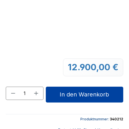
12.900,00 €
Regu
Produkt Anzahl: Gib den gewünschten We
In den Warenkorb
Produktnummer:
340212