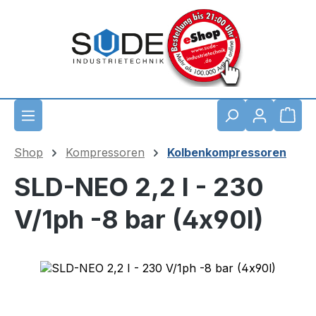
Zum Hauptinhalt springen
Waren
Shop
Kompressoren
Kolbenkompressoren
SLD-NEO 2,2 I - 230
V/1ph -8 bar (4x90l)
Bildergalerie überspringen