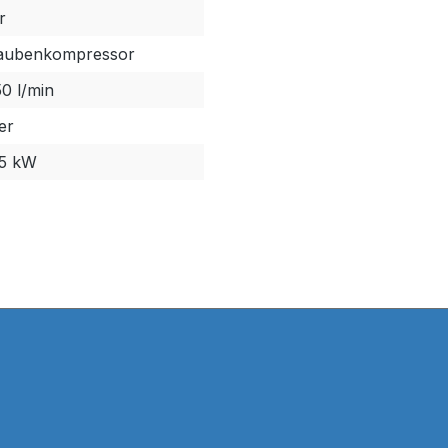
r
aubenkompressor
50 l/min
er
,5 kW