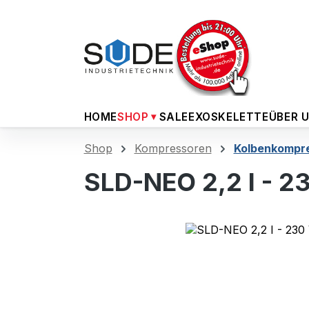
m Hauptinhalt springen
Zur Suche springen
Zur Hauptnavigation springen
HOME
SHOP
SALE
EXOSKELETTE
ÜBER 
Shop
Kompressoren
Kolbenkompr
SLD-NEO 2,2 I - 23
Bildergalerie überspringen