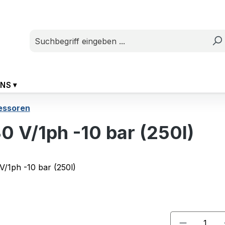
UNS
essoren
0 V/1ph -10 bar (250l)
Produkt A