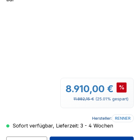
Verkaufspreis:
8.910,00 €
%
Regulärer Preis:
11.882,15 €
(25.01% gespart)
Hersteller:
RENNER
Sofort verfügbar, Lieferzeit: 3 - 4 Wochen