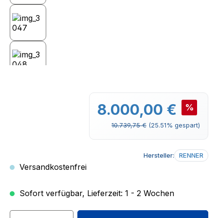
Verkaufspreis:
8.000,00 €
%
Regulärer Preis:
10.739,75 €
(25.51% gespart)
Hersteller:
RENNER
Versandkostenfrei
Sofort verfügbar, Lieferzeit: 1 - 2 Wochen
Produkt Anzahl: Gib den gewünschten We