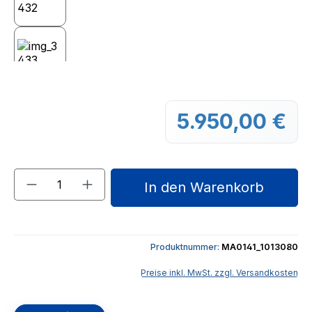
5.950,00 €
Regu
Produkt Anzahl: Gib den gewünschten We
In den Warenkorb
Produktnummer:
MA0141_1013080
Preise inkl. MwSt. zzgl. Versandkosten