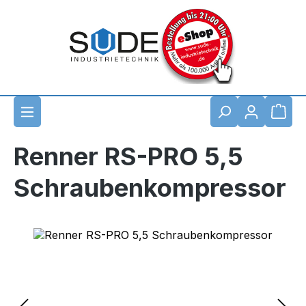
Zum Hauptinhalt springen
Waren
Renner RS-PRO 5,5
Schraubenkompressor
Bildergalerie überspringen