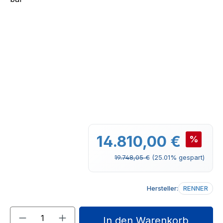
Verkaufspreis:
14.810,00 €
%
Regulärer Preis:
19.748,05 €
(25.01% gespart)
Hersteller:
RENNER
Produkt Anzahl: Gib den gewünschten We
In den Warenkorb