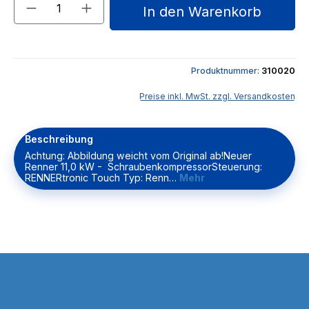
Produkt Anzahl: Gib den gewünschten We
In den Warenkorb
Produktnummer:
310020
Preise inkl. MwSt. zzgl. Versandkosten
Beschreibung
Achtung: Abbildung weicht vom Original ab!Neuer
Renner 11,0 kW - SchraubenkompressorSteuerung:
RENNERtronic Touch Typ: Renn…
Mehr