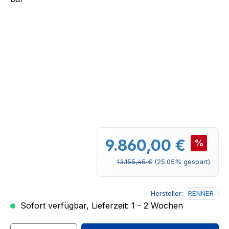
Verkaufspreis:
9.860,00 €
%
Regulärer Preis:
13.155,45 €
(25.05% gespart)
Hersteller:
RENNER
Sofort verfügbar, Lieferzeit: 1 - 2 Wochen