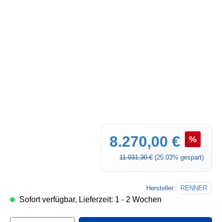
Verkaufspreis:
8.270,00 €
%
Regulärer Preis:
11.031,30 €
(25.03% gespart)
Hersteller:
RENNER
Sofort verfügbar, Lieferzeit: 1 - 2 Wochen