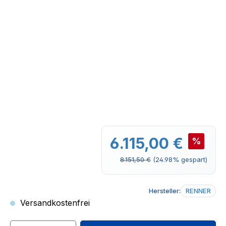
Verkaufspreis:
6.115,00 €
%
Regulärer Preis:
8.151,50 €
(24.98% gespart)
Hersteller:
RENNER
Versandkostenfrei