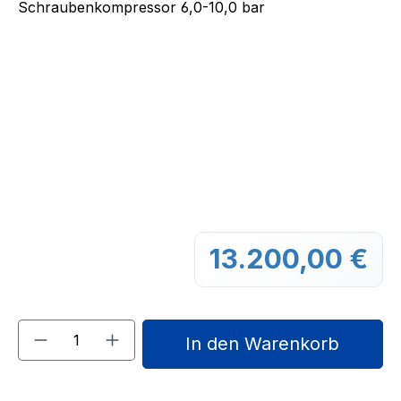
13.200,00 €
Regu
Produkt Anzahl: Gib den gewünschten We
In den Warenkorb