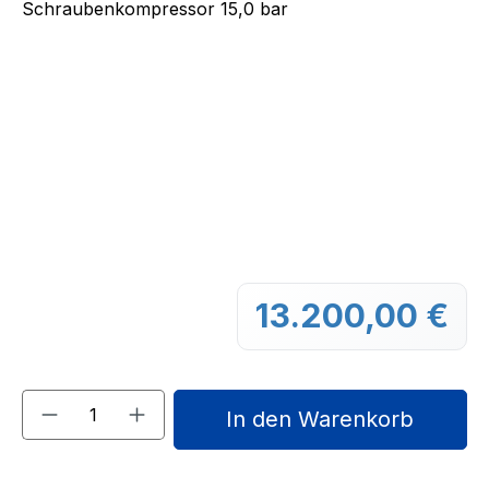
13.200,00 €
Regu
Produkt Anzahl: Gib den gewünschten We
In den Warenkorb