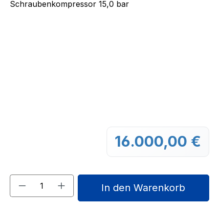
16.000,00 €
Regu
Produkt Anzahl: Gib den gewünschten We
In den Warenkorb