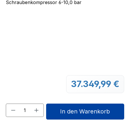
37.349,99 €
Regu
Produkt Anzahl: Gib den gewünschten We
In den Warenkorb