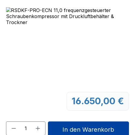
Bildergalerie überspringen
16.650,00 €
Regu
Produkt Anzahl: Gib den gewünschten We
In den Warenkorb