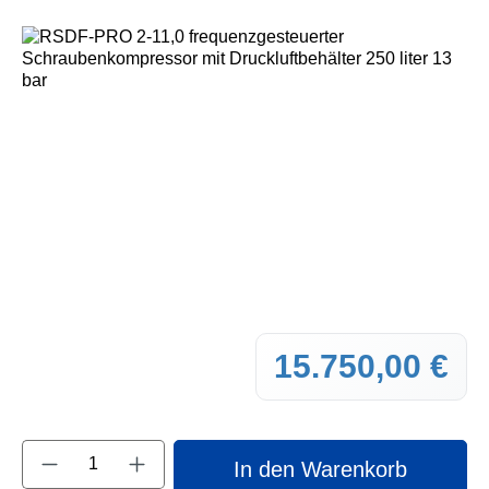
Bildergalerie überspringen
15.750,00 €
Regul
Produkt Anzahl: Gib den gewünschten Wert e
In den Warenkorb