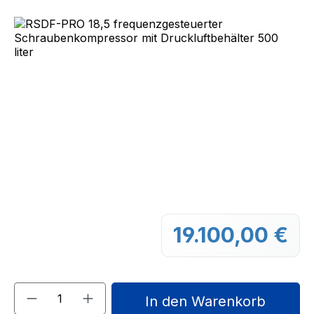
Bildergalerie überspringen
19.100,00 €
Regu
Produkt Anzahl: Gib den gewünschten We
In den Warenkorb