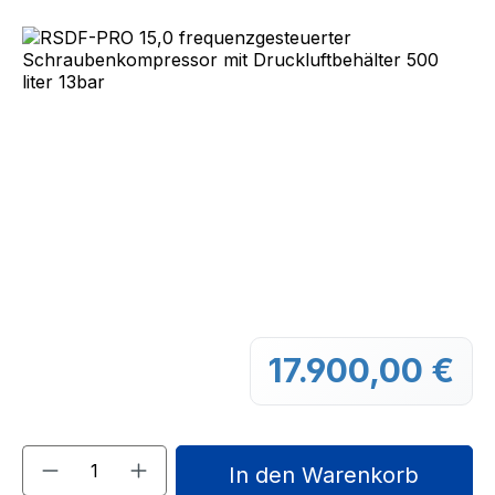
Bildergalerie überspringen
17.900,00 €
Regu
Produkt Anzahl: Gib den gewünschten We
In den Warenkorb