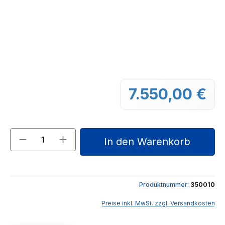
7.550,00 €
Regu
Produkt Anzahl: Gib den gewünschten We
In den Warenkorb
Produktnummer:
350010
Preise inkl. MwSt. zzgl. Versandkosten