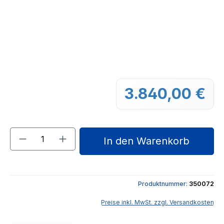
3.840,00 €
Regu
Produkt Anzahl: Gib den gewünschten We
In den Warenkorb
Produktnummer:
350072
Preise inkl. MwSt. zzgl. Versandkosten