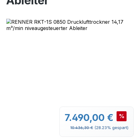
Ableiter
Bildergalerie überspringen
Verkaufspreis:
7.490,00 €
%
Regulärer Preis:
10.436,30 €
(28.23% gespart)