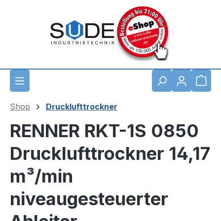
Zum Hauptinhalt springen
Waren
Shop
Drucklufttrockner
RENNER RKT-1S 0850
Drucklufttrockner 14,17
m³/min
niveaugesteuerter