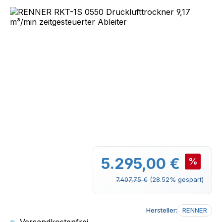
Bildergalerie überspringen
Verkaufspreis:
5.295,00 €
%
Regulärer Preis:
7.407,75 €
(28.52% gespart)
Hersteller:
RENNER