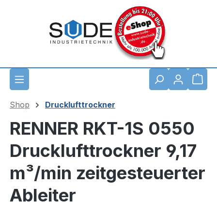
Zum Hauptinhalt springen
Waren
Shop
Drucklufttrockner
RENNER RKT-1S 0550
Drucklufttrockner 9,17
m³/min zeitgesteuerter
Ableiter