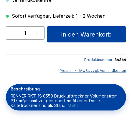
Versandkostenfrei
Sofort verfügbar, Lieferzeit: 1 - 2 Wochen
Produkt Anzahl: Gib den gewünschten We
In den Warenkorb
Produktnummer:
34364
Preise inkl. MwSt. zzgl. Versandkosten
Beschreibung
RENNER RKT-1S 0550 Drucklufttrockner Volumenstrom
9,17 m³/minmit zeitgesteuertem Ableiter Diese
Kältetrockner sind als Stan…
Mehr