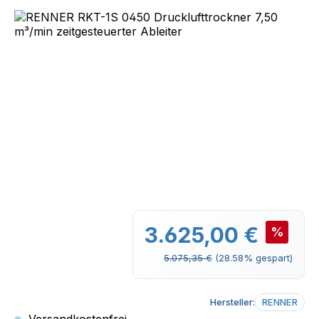
Bildergalerie überspringen
Verkaufspreis:
3.625,00 €
%
Regulärer Preis:
5.075,35 €
(28.58% gespart)
Hersteller:
RENNER