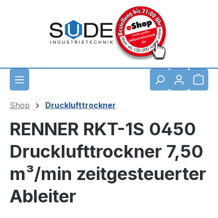
Zum Hauptinhalt springen
Waren
Shop
Drucklufttrockner
RENNER RKT-1S 0450
Drucklufttrockner 7,50
m³/min zeitgesteuerter
Ableiter