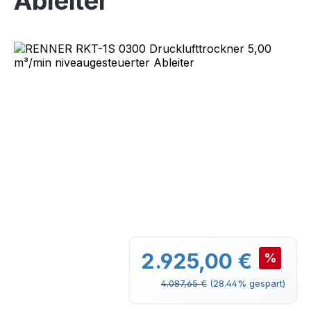
Ableiter
Bildergalerie überspringen
Verkaufspreis:
2.925,00 €
%
Regulärer Preis:
4.087,65 €
(28.44% gespart)