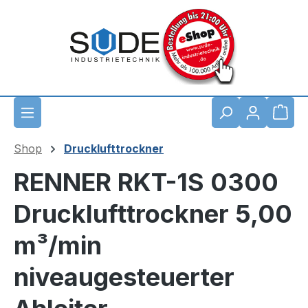
Zum Hauptinhalt springen
Waren
Shop
Drucklufttrockner
RENNER RKT-1S 0300
Drucklufttrockner 5,00
m³/min
niveaugesteuerter