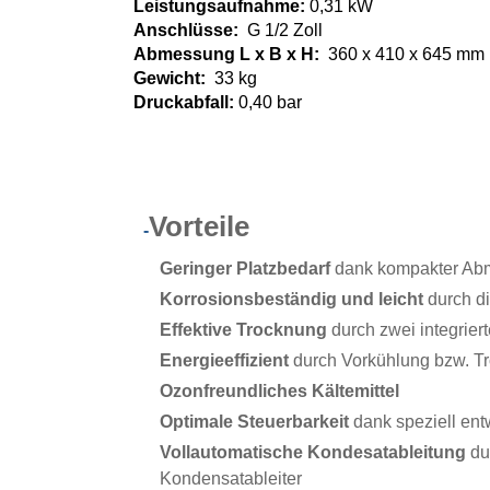
Leistungsaufnahme:
0,31 kW
Anschlüsse:
G 1/2 Zoll
Abmessung L x B x H:
360 x 410 x 645 mm
Gewicht:
33 kg
Druckabfall:
0,40 bar
Vorteile
-
Geringer Platzbedarf
dank kompakter A
Korrosionsbeständig und leicht
durch d
Effektive Trocknung
durch zwei integrie
Energieeffizient
durch Vorkühlung bzw. T
Ozonfreundliches Kältemittel
Optimale Steuerbarkeit
dank speziell ent
Vollautomatische Kondesatableitung
du
Kondensatableiter