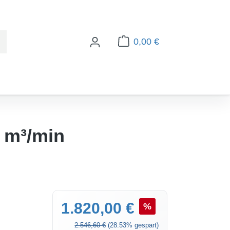
0,00 €
Warenkorb enthält 0 Posi
 m³/min
Verkaufspreis:
1.820,00 €
%
Regulärer Preis:
2.546,60 €
(28.53% gespart)