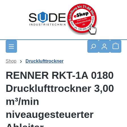
Zum Hauptinhalt springen
Waren
Shop
Drucklufttrockner
RENNER RKT-1A 0180
Drucklufttrockner 3,00
m³/min
niveaugesteuerter