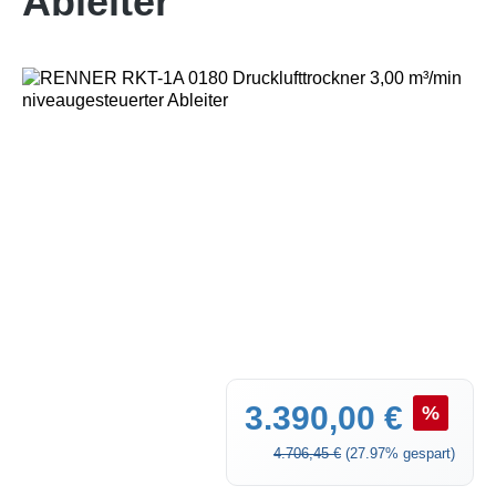
Ableiter
Bildergalerie überspringen
Verkaufspreis:
3.390,00 €
%
Regulärer Preis:
4.706,45 €
(27.97% gespart)