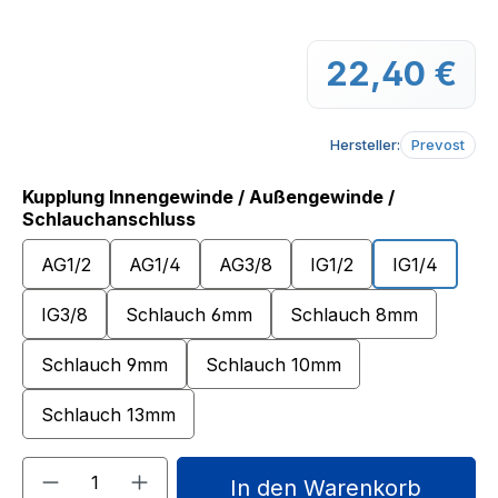
22,40 €
Regu
Hersteller:
Prevost
Kupplung Innengewinde / Außengewinde /
auswählen
Schlauchanschluss
AG1/2
AG1/4
AG3/8
IG1/2
IG1/4
IG3/8
Schlauch 6mm
Schlauch 8mm
Schlauch 9mm
Schlauch 10mm
Schlauch 13mm
Produkt Anzahl: Gib den gewünschten We
In den Warenkorb