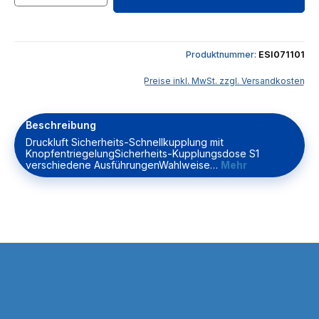
Produktnummer:
ESI071101
Preise inkl. MwSt. zzgl. Versandkosten
Beschreibung
Druckluft Sicherheits-Schnellkupplung mit
KnopfentriegelungSicherheits-Kupplungsdose S1
verschiedene AusführungenWahlweise…
Mehr