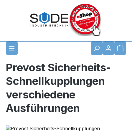
Zum Hauptinhalt springen
Waren
Prevost Sicherheits-
Schnellkupplungen
verschiedene
Ausführungen
Bildergalerie überspringen