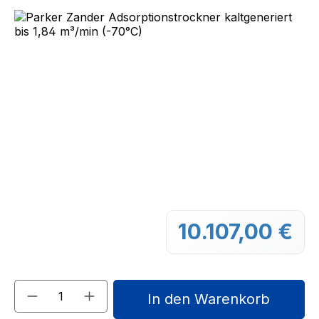
Bildergalerie überspringen
10.107,00 €
Regu
Produkt Anzahl: Gib den gewünschten We
In den Warenkorb