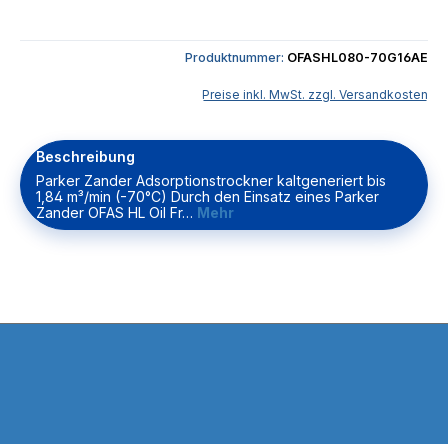
Produktnummer:
OFASHL080-70G16AE
Preise inkl. MwSt. zzgl. Versandkosten
Beschreibung
Parker Zander Adsorptionstrockner kaltgeneriert bis
1,84 m³/min (-70°C) Durch den Einsatz eines Parker
Zander OFAS HL Oil Fr…
Mehr