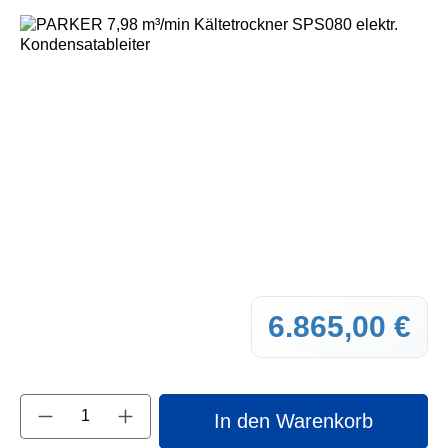
Bildergalerie überspringen
6.865,00 €
Regul
Produkt Anzahl: Gib den gewünschten Wert e
In den Warenkorb