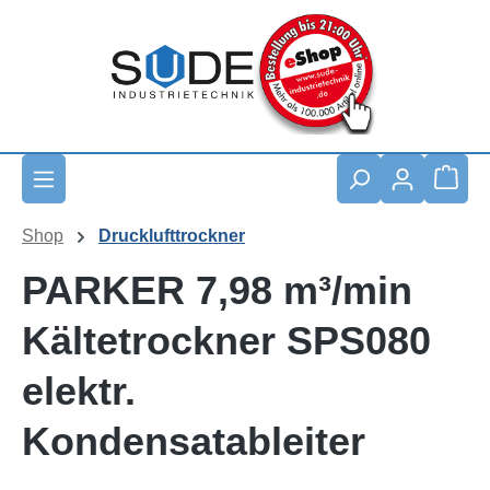
Zum Hauptinhalt springen
Waren
Shop
Drucklufttrockner
PARKER 7,98 m³/min
Kältetrockner SPS080
elektr.
Kondensatableiter