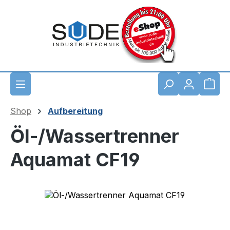
Zum Hauptinhalt springen
Waren
Shop
Aufbereitung
Öl-/Wassertrenner
Aquamat CF19
Bildergalerie überspringen