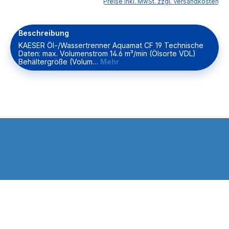
Preise inkl. MwSt. zzgl. Versandkosten
Beschreibung
KAESER Öl-/Wassertrenner Aquamat CF 19 Technische
Daten: max. Volumenstrom 14.6 m³/min (Ölsorte VDL)
Behältergröße (Volum…
Mehr