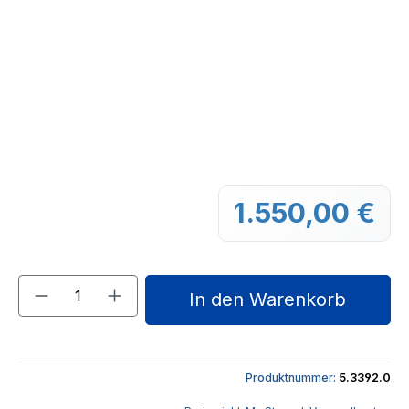
1.550,00 €
Regu
Produkt Anzahl: Gib den gewünschten We
In den Warenkorb
Produktnummer:
5.3392.0