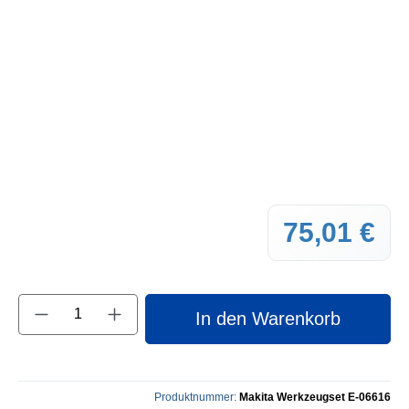
75,01 €
Regul
Produkt Anzahl: Gib den gewünschten Wert e
In den Warenkorb
Produktnummer:
Makita Werkzeugset E-06616