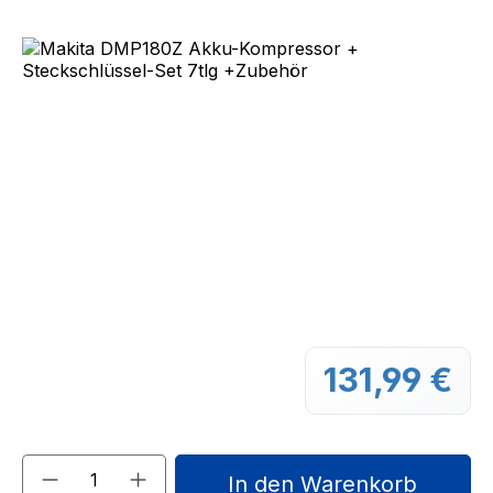
Bildergalerie überspringen
131,99 €
Regu
Produkt Anzahl: Gib den gewünschten We
In den Warenkorb