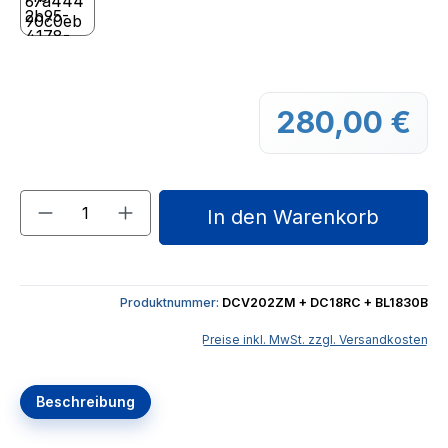
280,00 €
Regu
Produkt Anzahl: Gib den gewünschten We
In den Warenkorb
Produktnummer:
DCV202ZM + DC18RC + BL1830B
Preise inkl. MwSt. zzgl. Versandkosten
Beschreibung