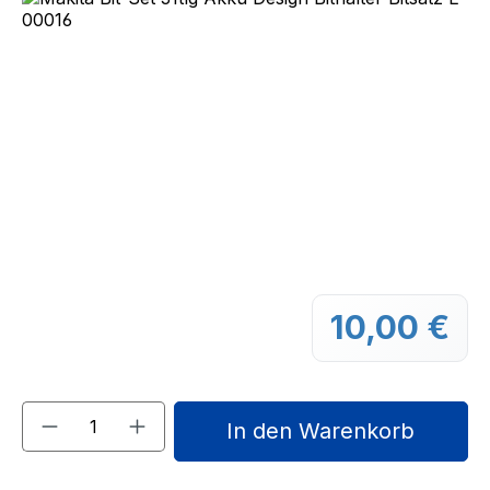
10,00 €
Regu
Produkt Anzahl: Gib den gewünschten We
In den Warenkorb