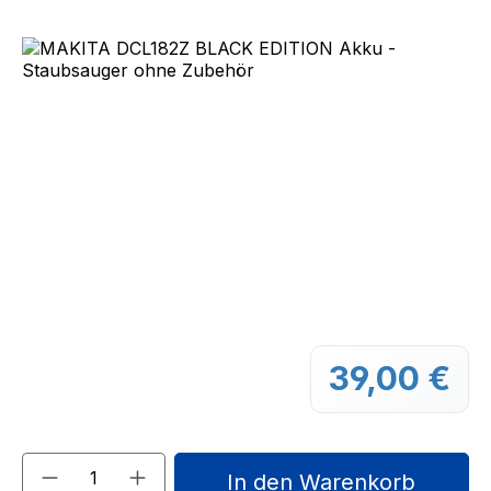
Bildergalerie überspringen
39,00 €
Regu
Produkt Anzahl: Gib den gewünschten We
In den Warenkorb