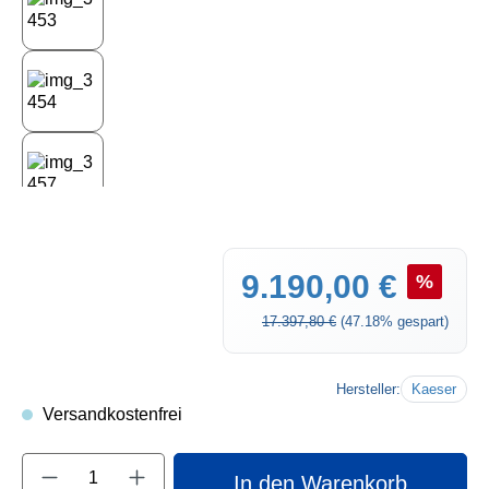
Verkaufspreis:
9.190,00 €
%
Regulärer Preis:
17.397,80 €
(47.18% gespart)
Hersteller:
Kaeser
Versandkostenfrei
Produkt Anzahl: Gib den gewünschten Wert e
In den Warenkorb