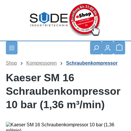
Zum Hauptinhalt springen
Waren
Shop
Kompressoren
Schraubenkompressor
Kaeser SM 16
Schraubenkompressor
10 bar (1,36 m³/min)
Bildergalerie überspringen