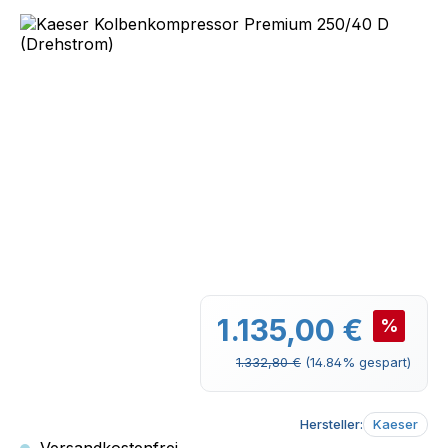
Bildergalerie überspringen
Verkaufspreis:
1.135,00 €
%
Regulärer Preis:
1.332,80 €
(14.84% gespart)
Hersteller:
Kaeser