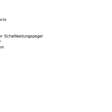
orm
er Schallleistungspegel
0
m