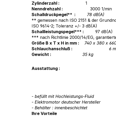
Zylinderzahl :
1
Nenndrehzahl :
3000 1/min
Schalldruckpegel** :
78 dB(A)
** gemessen nach ISO 2151 & der Grundn
ISO 9614-2; Toleranz +/- 3 dB(A)
Schallleistungspegel*** :
97 dB(A)
*** nach Richtlinie 2000/14/EG, garantiert
Größe B x T x H in mm :
740 x 380 x 66
Schlauchanschluß :
6 m
Gewicht :
35 kg
Ausstattung :
- befüllt mit Hochleistungs-Fluid
- Elektromotor deutscher Hersteller
- Behälter : innenbeschichtet
Ihre Vorteile