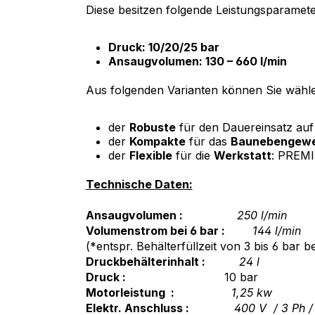
Diese besitzen folgende Leistungsparamete
Druck: 10/20/25 bar
Ansaugvolumen: 130 – 660 l/min
Aus folgenden Varianten können Sie wähl
der
Robuste
für den Dauereinsatz auf
der
Kompakte
für das
Baunebengew
der
Flexible
für die
Werkstatt
: PREM
Technische Daten:
Ansaugvolumen :
250 l/min
Volumenstrom bei 6 bar :
144 l/min
(*entspr. Behälterfüllzeit von 3 bis 6 bar
Druckbehälterinhalt :
24 l
Druck :
10 bar
Motorleistung :
1,25 kw
Elektr. Anschluss :
400
V / 3 Ph /