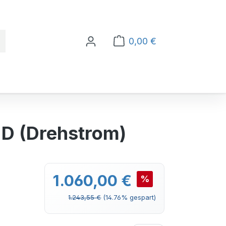
0,00 €
Warenkorb enthält 0 Po
D (Drehstrom)
Verkaufspreis:
1.060,00 €
%
Regulärer Preis:
1.243,55 €
(14.76% gespart)