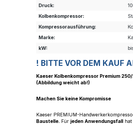
Druck:
10
Kolbenkompressor:
St
Kompressorausführung:
Ko
Marke:
Ka
kW:
bi
! BITTE VOR DEM KAUF A
Kaeser Kolbenkompressor Premium 250/
(Abbildung weicht ab!)
Machen Sie keine Kompromisse
Kaeser PREMIUM-Handwerkerkompressore
Baustelle
. Für
jeden Anwendungsfall
hat 