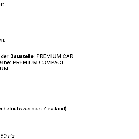
r:
en:
 der
Baustelle
: PREMIUM CAR
erbe
: PREMIUM COMPACT
IUM
 bei betriebswarmen Zusatand)
 50 Hz