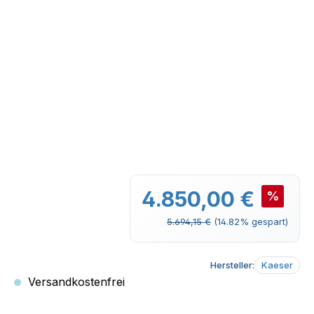
Verkaufspreis:
4.850,00 €
%
Regulärer Preis:
5.694,15 €
(14.82% gespart)
Hersteller:
Kaeser
Versandkostenfrei