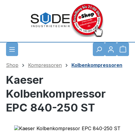
Zum Hauptinhalt springen
Waren
Shop
Kompressoren
Kolbenkompressoren
Kaeser
Kolbenkompressor
EPC 840-250 ST
Bildergalerie überspringen