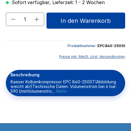
Sofort verfügbar, Lieferzeit: 1 - 2 Wochen
Produkt Anzahl: Gib den gewünschten We
In den Warenkorb
Produktnummer:
EPC840-250St
Preise inkl. MwSt. zzgl. Versandkosten
Beschreibung
Kaeser Kolbenkompressor EPC 840-250ST(Abbildung
weicht ab!)Technische Daten: Volumenstrom bei 6 bar:
590 l/minVolumenstro…
Mehr