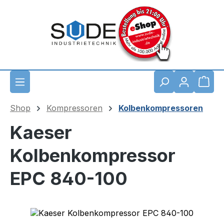
Zum Hauptinhalt springen
Waren
Shop
Kompressoren
Kolbenkompressoren
Kaeser
Kolbenkompressor
EPC 840-100
Bildergalerie überspringen