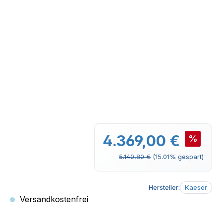
Verkaufspreis:
4.369,00 €
%
Regulärer Preis:
5.140,80 €
(15.01% gespart)
Hersteller:
Kaeser
Versandkostenfrei