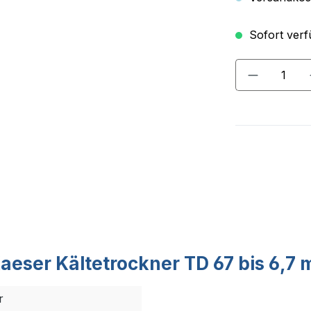
Sofort verfü
Produkt A
eser Kältetrockner TD 67 bis 6,7 
r