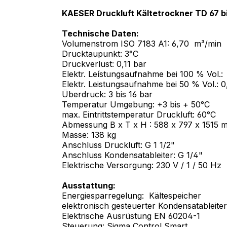
KAESER Druckluft Kältetrockner TD 67 b
Technische Daten:
Volumenstrom ISO 7183 A1: 6,70 m³/min
Drucktaupunkt: 3°C
Druckverlust: 0,11 bar
Elektr. Leístungsaufnahme bei 100 % Vol.
Elektr. Leistungsaufnahme bei 50 % Vol.: 
Überdruck: 3 bis 16 bar
Temperatur Umgebung: +3 bis + 50°C
max. Eintrittstemperatur Druckluft: 60°C
Abmessung B x T x H : 588 x 797 x 1515 
Masse: 138 kg
Anschluss Druckluft: G 1 1/2"
Anschluss Kondensatableiter: G 1/4"
Elektrische Versorgung: 230 V / 1 / 50 Hz
Ausstattung:
Energiesparregelung: Kältespeicher
elektronisch gesteuerter Kondensatableiter
Elektrische Ausrüstung EN 60204-1
Steuerung: Sigma Control Smart